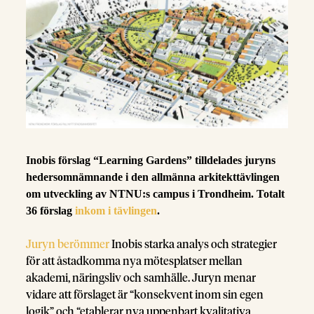
Inobis förslag “Learning Gardens” tilldelades juryns
hedersomnämnande i den allmänna arkitekttävlingen
om utveckling av NTNU:s campus i Trondheim. Totalt
36 förslag
inkom i tävlingen
.
Juryn berömmer
Inobis starka analys och strategier
för att åstadkomma nya mötesplatser mellan
akademi, näringsliv och samhälle. Juryn menar
vidare att förslaget är “konsekvent inom sin egen
logik” och “etablerar nya uppenbart kvalitativa