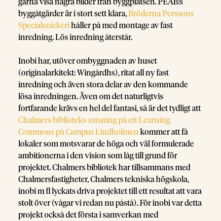
gärna visa några bilder från byggplatsen. PEAB:s
byggåtgärder är i stort sett klara,
Bröderna Perssons
Specialsnickeri
håller på med montage av fast
inredning. Lös inredning återstår.
Inobi har, utöver ombyggnaden av huset
(originalarkitekt: Wingårdhs), ritat all ny fast
inredning och även stora delar av den kommande
lösa inredningen. Även om det naturligtvis
fortfarande krävs en hel del fantasi, så är det tydligt att
Chalmers biblioteks satsning på ett Learning
Commons på Campus Lindholmen
kommer att få
lokaler som motsvarar de höga och väl formulerade
ambitionerna i den vision som låg till grund för
projektet. Chalmers bibliotek har tillsammans med
Chalmersfastigheter, Chalmers tekniska högskola,
inobi m fl lyckats driva projektet till ett resultat att vara
stolt över (vågar vi redan nu påstå). För inobi var detta
projekt också det första i samverkan med