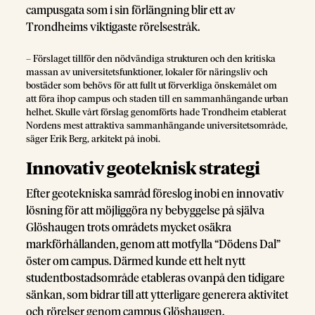
campusgata som i sin förlängning blir ett av
Trondheims viktigaste rörelsestråk.
– Förslaget tillför den nödvändiga strukturen och den kritiska
massan av universitetsfunktioner, lokaler för näringsliv och
bostäder som behövs för att fullt ut förverkliga önskemålet om
att föra ihop campus och staden till en sammanhängande urban
helhet. Skulle vårt förslag genomförts hade Trondheim etablerat
Nordens mest attraktiva sammanhängande universitetsområde,
säger Erik Berg, arkitekt på inobi.
Innovativ geoteknisk strategi
Efter geotekniska samråd föreslog inobi en innovativ
lösning för att möjliggöra ny bebyggelse på själva
Glöshaugen trots områdets mycket osäkra
markförhållanden, genom att motfylla “Dödens Dal”
öster om campus. Därmed kunde ett helt nytt
studentbostadsområde etableras ovanpå den tidigare
sänkan, som bidrar till att ytterligare generera aktivitet
och rörelser genom campus Glöshaugen.