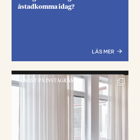
åstadkomma idag?
LÄS MER
SENAST PÅ INSTAGRAM: