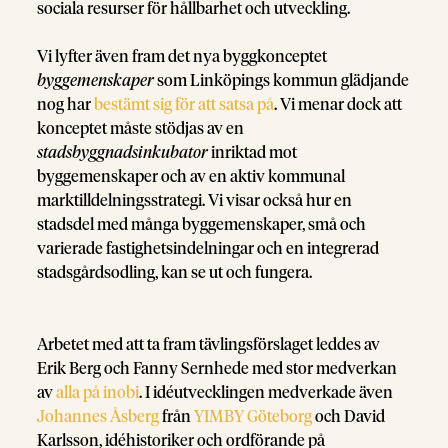
sociala resurser för hållbarhet och utveckling.
Vi lyfter även fram det nya byggkonceptet
byggemenskaper
som Linköpings kommun glädjande
nog har
bestämt sig för att satsa på
. Vi menar dock att
konceptet måste stödjas av en
stadsbyggnadsinkubator
inriktad mot
byggemenskaper och av en aktiv kommunal
marktilldelningsstrategi. Vi visar också hur en
stadsdel med många byggemenskaper, små och
varierade fastighetsindelningar och en integrerad
stadsgårdsodling, kan se ut och fungera.
Arbetet med att ta fram tävlingsförslaget leddes av
Erik Berg och Fanny Sernhede med stor medverkan
av
alla på inobi
. I idéutvecklingen medverkade även
Johannes Åsberg
från
YIMBY Göteborg
och David
Karlsson, idéhistoriker och ordförande på