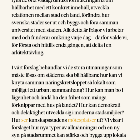
fylla de ofta väldigt diffusa formuleringarna om
hållbarhet med ett konkret innehåll, utveckla
relationen mellan stad och land, förändra hur
svenska städer ser ut och byggs och föra samman
universitet med staden. Allt detta är frågor vi arbetar
med och funderar omkring varje dag – därför valde vi,
för första och hittills enda gången, att delta i en
arkitekttävling.
I vårt förslag behandlar vi de stora utmaningar som
måste lösas om städerna ska bli hållbara: hur kan vi
knyta samman näringskretsloppet så lokalt som
möjligt i ett urbant sammanhang? Hur kan man bo i
lägenhet och ändå ha den frihet som många
förknippar med hus på landet? Hur kan demokrati
och delaktighet utveckla sig i moderna stadsmiljöer?
Hur
ser
kunskapsstadens
mötesplatser
ut? Vi visar i
förslaget hur nya typer av allmänningar och en ny
syn på stadsrummet kan stärka och bygga upp lokala