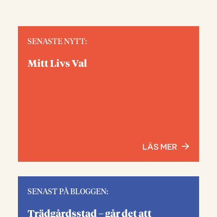
SENASTE NYTT:
Mitt Livs Val
LÄS MER
SENAST PÅ BLOGGEN:
Trädgårdsstad – går det att