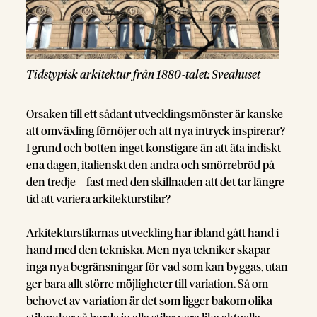
Tidstypisk arkitektur från 1880-talet: Sveahuset
Orsaken till ett sådant utvecklingsmönster är kanske
att omväxling förnöjer och att nya intryck inspirerar?
I grund och botten inget konstigare än att äta indiskt
ena dagen, italienskt den andra och smörrebröd på
den tredje – fast med den skillnaden att det tar längre
tid att variera arkitekturstilar?
Arkitekturstilarnas utveckling har ibland gått hand i
hand med den tekniska. Men nya tekniker skapar
inga nya begränsningar för vad som kan byggas, utan
ger bara allt större möjligheter till variation. Så om
behovet av variation är det som ligger bakom olika