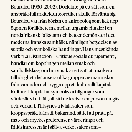
mellan smak och samhällsutveckling var Pierre
Bourdieu (1930–2002). Dock inte på ett sätt som en
anspråksfull arkitekturteoretiker skulle förvänta sig.
Bourdieu var från början en antropolog som fick upp
ögonen för likheterna mellan urgamla ritualer i en
nordafrikansk folkstam och beteendemönster i det
moderna franska samhället, nämligen betydelsen av
subtila och symboliska handlingar. Hans mest kända
verk ”La Distinction – Critique sociale du jugement”,
handlar om kopplingen mellan smak och
samhällsklass; om hur smak är ett sätt att markera
tillhörighet, distansera olika grupper av människor
från varandra och bygga upp ett kulturellt kapital.
Kulturellt kapital är symboliska tillgångar som
värdesätts i ett fält, alltså i de kretsar en person umgås
och verkar i. Till synes triviala saker som
kroppsspråk, klädstil, bakgrund, sättet att prata på,
mat- och dryckespreferenser, värderingar och
fritidsintressen är i själva verket saker som –