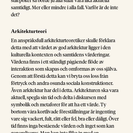
stilepoker så borde ju alla stilar vara lika aktuella
samtidigt. Mer eller mindre i alla fall. Varför är de inte
det?
Arkitekturteori
En anspråksfull arkitekturteoretiker skulle förklara
detta med att värdet av god arkitektur ligger i den
kulturella kontexten och samtidens värderingar.
Värdena finns i ett ständigt pågående flöde av
interaktion som skapas och omformas av oss själva.
Genom att förstå detta kan vi bryta oss loss från
förtryck och andra osunda sociala konstruktioner.
Även arkitektur har del i detta. Arkitekturen ska vara
aktuell, spegla sin tid och delta i diskursen med
symbolik och metaforer för att ha ett värde. Ty
bortom våra kortlivade föreställningar är ingenting
vare sig vackert, fult, rätt eller fel, bra eller dåligt. Över
tid finns inga bestående värden och inget som kan