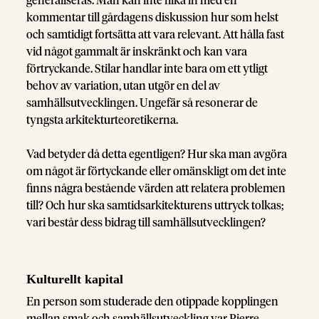
generaliseras. Man kan inte flika in med en
kommentar till gårdagens diskussion hur som helst
och samtidigt fortsätta att vara relevant. Att hålla fast
vid något gammalt är inskränkt och kan vara
förtryckande. Stilar handlar inte bara om ett ytligt
behov av variation, utan utgör en del av
samhällsutvecklingen. Ungefär så resonerar de
tyngsta arkitekturteoretikerna.
Vad betyder då detta egentligen? Hur ska man avgöra
om något är förtyckande eller omänskligt om det inte
finns några bestående värden att relatera problemen
till? Och hur ska samtidsarkitekturens uttryck tolkas;
vari består dess bidrag till samhällsutvecklingen?
Kulturellt kapital
En person som studerade den otippade kopplingen