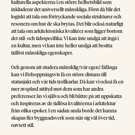
kulturella aspekterna i en större helhetsbild som
inkluderar det universellt mänskliga. Först då blir det
logiskt att tala om förtryckande sociala strukturer och
resonera om hur de ska brytas. Det blir också naturligt
att tala om arkitektoniska kvalitéer som ligger bortom
det stil- och tidsspecifika. Vi kan inte undgå att ingå i
en kultur, men vi kan inte heller undgå att besitta
tidlöst mänskliga egenskaper.
Och genom att studera mänsklig (vår egen) fåfänga
kan vi förhoppningsvis få en större distans till
statusjakt och vår tids trollkarlar. Då kan vi också få en
mer avspänd attityd mot dem som har andra
preferenser än vi själva och bli bättre på att uppskatta
och inspireras av de tidlösa kvalitéerna i arkitektur
från olika epoker. I en sådan anda borde det kunna
skapas fler byggnadsverk som står sig väl över tid,
oavsett stil.