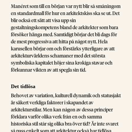
Manéret som till en början var nytt blir så småningom
en standardmall för hur en arkitektskiss ska se ut. Det
blir också ett sätt att visa upp sin
gestaltningskompetens bland de arkitekter som bara
försöker hänga med. Samtidigt börjar det bli dags för
de mest progressiva att hitta på något nytt. Hela
karusellen börjar om och förstärks ytterligare av att
arkitekturvärldens schamaner med det största
symboliska kapitalet höjer sina krokiga stavar och
förkunnar vikten av att spegla sin tid.
Det tidlösa
Behovet av variation, kulturell dynamik och statusjakt
är säkert verkliga faktorer i skapandet av
arkitekturstilar. Men kan någon av dessa principer
förklara varför olika verk från en och samma
historiska stil står sig olika bra över tid? Är inte svaret
så pass enkelt som att arkitektur också har tidlösa