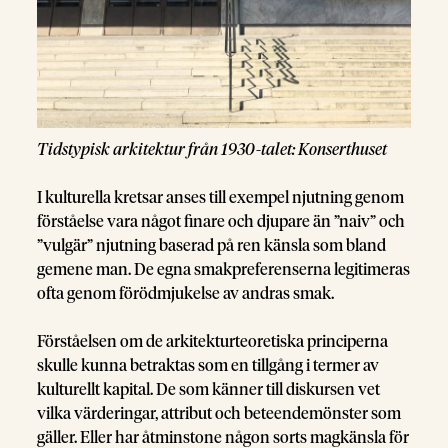
Tidstypisk arkitektur från 1930-talet: Konserthuset
I kulturella kretsar anses till exempel njutning genom
förståelse vara något finare och djupare än ”naiv” och
”vulgär” njutning baserad på ren känsla som bland
gemene man. De egna smakpreferenserna legitimeras
ofta genom förödmjukelse av andras smak.
Förståelsen om de arkitekturteoretiska principerna
skulle kunna betraktas som en tillgång i termer av
kulturellt kapital. De som känner till diskursen vet
vilka värderingar, attribut och beteendemönster som
gäller. Eller har åtminstone någon sorts magkänsla för