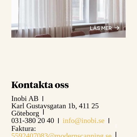
LÄS MER
Kontakta oss
Inobi AB
Karl Gustavsgatan 1b, 411 25
Göteborg
031-380 20 40
info@inobi.se
Faktura:
5592407083@modernscanning.se