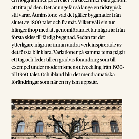
en noggrannhet på en eller två decennier bara genom
att titta på den. Det är ungefär så länge en tidstypisk
stil varar. Åtminstone vad det gäller byggnader från
slutet av 1800-talet och framåt. Vilket väl i sin tur
hänger ihop med att genomförandet tar några år från
första skiss till färdig byggnad. Sedan tar det
ytterligare några år innan andra verk inspirerade av
det första blir klara. Variationer på samma tema pågår
ett tag och leder till en gradvis förändring som till
exempel under modernismens utveckling från 1930-
till 1960-talet. Och ibland blir det mer dramatiska
förändringar som när en ny ism uppstår.