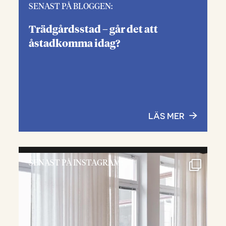
SENAST PÅ BLOGGEN:
Trädgårdsstad – går det att
åstadkomma idag?
LÄS MER
SENAST PÅ INSTAGRAM: