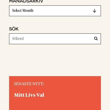
MÅNADSARKIV
SÖK
SENASTE NYTT:
Mitt Livs Val