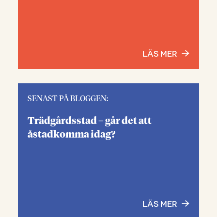
LÄS MER
SENAST PÅ BLOGGEN:
Trädgårdsstad – går det att
åstadkomma idag?
LÄS MER