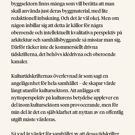
byggsektorn finns många som vill berätta att man
skall använda just deras byggmaterial, med lite
redaktionell inbakning. Och det är väl okej. Men om
någon inbillar sig att detta är källor för några
oberoende och intellektuellt kvalitativa perspektiv på
arkitektur och samhällsbyggande så misstar man sig.
Därför räcker inte de kommersiellt drivna
tidskrifterna, det behövs idédrivna och oberoende
kanaler.
Kulturtidskrifternas överlevnad är som sagt en
angelägenhet för hela samhället – de skapar värde
långt utanför kultursektorn. Att anlägga ett
nyttoperspektiv på kulturens betydelse upplever en
del inom kultursektorn som provocerande, men för
min del är det en självklarhet att nyttan av en offentlig
utgift måste värderas.
Så vad är värdet för samhället av att dessa tidskrifter