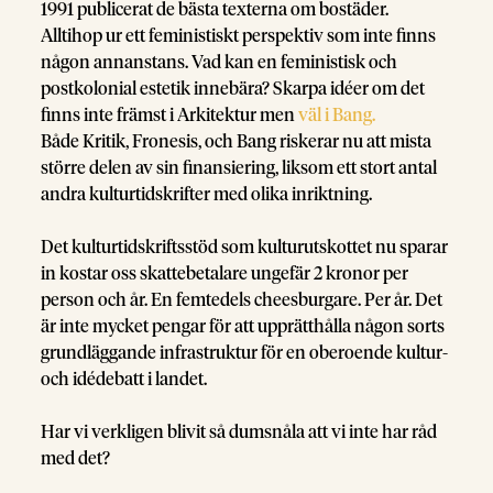
1991 publicerat de bästa texterna om bostäder.
Alltihop ur ett feministiskt perspektiv som inte finns
någon annanstans. Vad kan en feministisk och
postkolonial estetik innebära? Skarpa idéer om det
finns inte främst i Arkitektur men
väl i Bang.
Både Kritik, Fronesis, och Bang riskerar nu att mista
större delen av sin finansiering, liksom ett stort antal
andra kulturtidskrifter med olika inriktning.
Det kulturtidskriftsstöd som kulturutskottet nu sparar
in kostar oss skattebetalare ungefär 2 kronor per
person och år. En femtedels cheesburgare. Per år. Det
är inte mycket pengar för att upprätthålla någon sorts
grundläggande infrastruktur för en oberoende kultur-
och idédebatt i landet.
Har vi verkligen blivit så dumsnåla att vi inte har råd
med det?