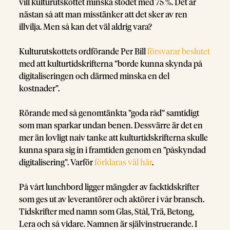
vill kulturutskottet minska stödet med 75 %. Det är
nästan så att man misstänker att det sker av ren
illvilja. Men så kan det väl aldrig vara?
Kulturutskottets ordförande Per Bill
försvarar beslutet
med att kulturtidskrifterna ”borde kunna skynda på
digitaliseringen och därmed minska en del
kostnader”.
Rörande med så genomtänkta ”goda råd” samtidigt
som man sparkar undan benen. Dessvärre är det en
mer än lovligt naiv tanke att kulturtidskrifterna skulle
kunna spara sig in i framtiden genom en ”påskyndad
digitalisering”. Varför
förklaras väl här
.
På vårt lunchbord ligger mängder av facktidskrifter
som ges ut av leverantörer och aktörer i vår bransch.
Tidskrifter med namn som Glas, Stål, Trä, Betong,
Lera och så vidare. Namnen är självinstruerande. I