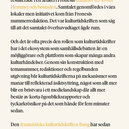
resulterade i en artikel i Fronesis
nummer 42-43 om
Hemmet och bostaden
. Samtalet genomfördes i våra
lokaler men initiativet kom från Fronesis
nummerredaktion. Det var kulturtidskriften som såg
till att det samtalet överhuvudtaget ägde rum.
Och det är ofta precis den rollen som kulturtidskrifter
har i det ekosystem som samhällsdebatten är: en
möjliggörare och plattform som skapar många andra
kulturhändelser. Genom sin konstruktion med
temanummer, redaktioner och regelbunden
utgivning bär kulturtidskrifterna på mekanismer som
manar till reflekterad åsiktsyttring, något som allt mer
blir en bristvara i ett medielandskap där allt mer
består av korta ögonblicksrapporter och
tyckarkrönikor på det som hände för fem minuter
sedan.
Den
feministiska kulturtidskriften Bang
har sedan