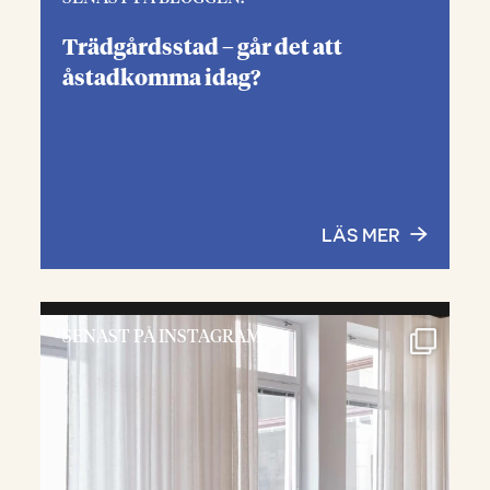
Trädgårdsstad – går det att
åstadkomma idag?
LÄS MER
SENAST PÅ INSTAGRAM: