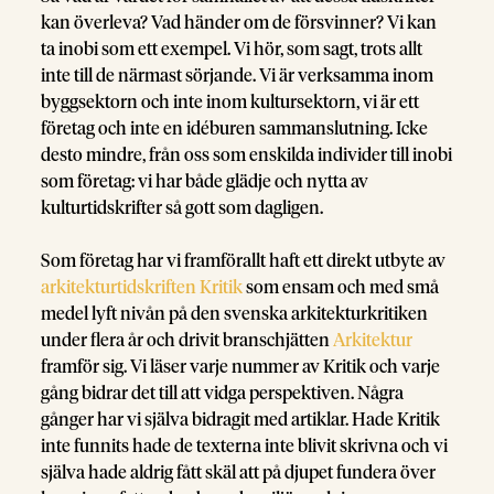
kan överleva? Vad händer om de försvinner? Vi kan
ta inobi som ett exempel. Vi hör, som sagt, trots allt
inte till de närmast sörjande. Vi är verksamma inom
byggsektorn och inte inom kultursektorn, vi är ett
företag och inte en idéburen sammanslutning. Icke
desto mindre, från oss som enskilda individer till inobi
som företag: vi har både glädje och nytta av
kulturtidskrifter så gott som dagligen.
Som företag har vi framförallt haft ett direkt utbyte av
arkitekturtidskriften Kritik
som ensam och med små
medel lyft nivån på den svenska arkitekturkritiken
under flera år och drivit branschjätten
Arkitektur
framför sig. Vi läser varje nummer av Kritik och varje
gång bidrar det till att vidga perspektiven. Några
gånger har vi själva bidragit med artiklar. Hade Kritik
inte funnits hade de texterna inte blivit skrivna och vi
själva hade aldrig fått skäl att på djupet fundera över