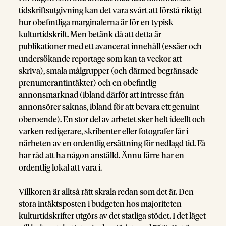
tidskriftsutgivning kan det vara svårt att förstå riktigt
hur obefintliga marginalerna är för en typisk
kulturtidskrift. Men betänk då att detta är
publikationer med ett avancerat innehåll (essäer och
undersökande reportage som kan ta veckor att
skriva), smala målgrupper (och därmed begränsade
prenumerantintäkter) och en obefintlig
annonsmarknad (ibland därför att intresse från
annonsörer saknas, ibland för att bevara ett genuint
oberoende). En stor del av arbetet sker helt ideellt och
varken redigerare, skribenter eller fotografer får i
närheten av en ordentlig ersättning för nedlagd tid. Få
har råd att ha någon anställd. Ännu färre har en
ordentlig lokal att vara i.
Villkoren är alltså rätt skrala redan som det är. Den
stora intäktsposten i budgeten hos majoriteten
kulturtidskrifter utgörs av det statliga stödet. I det läget