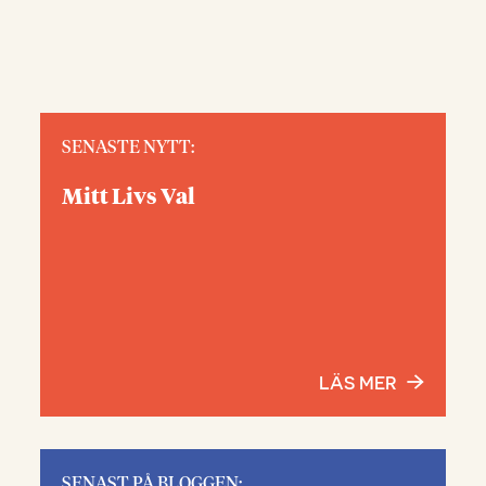
SENASTE NYTT:
Mitt Livs Val
LÄS MER
SENAST PÅ BLOGGEN: