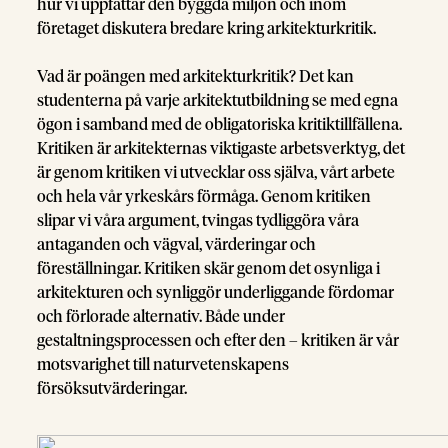
hur vi uppfattar den byggda miljön och inom
företaget diskutera bredare kring arkitekturkritik.
Vad är poängen med arkitekturkritik? Det kan
studenterna på varje arkitektutbildning se med egna
ögon i samband med de obligatoriska kritiktillfällena.
Kritiken är arkitekternas viktigaste arbetsverktyg, det
är genom kritiken vi utvecklar oss själva, vårt arbete
och hela vår yrkeskårs förmåga. Genom kritiken
slipar vi våra argument, tvingas tydliggöra våra
antaganden och vägval, värderingar och
föreställningar. Kritiken skär genom det osynliga i
arkitekturen och synliggör underliggande fördomar
och förlorade alternativ. Både under
gestaltningsprocessen och efter den – kritiken är vår
motsvarighet till naturvetenskapens
försöksutvärderingar.