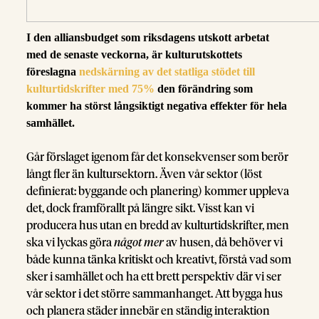
I den alliansbudget som riksdagens utskott arbetat
med de senaste veckorna, är kulturutskottets
föreslagna
nedskärning av det statliga stödet till
kulturtidskrifter med 75%
den förändring som
kommer ha störst långsiktigt negativa effekter för hela
samhället.
Går förslaget igenom får det konsekvenser som berör
långt fler än kultursektorn. Även vår sektor (löst
definierat: byggande och planering) kommer uppleva
det, dock framförallt på längre sikt. Visst kan vi
producera hus utan en bredd av kulturtidskrifter, men
ska vi lyckas göra
något mer
av husen, då behöver vi
både kunna tänka kritiskt och kreativt, förstå vad som
sker i samhället och ha ett brett perspektiv där vi ser
vår sektor i det större sammanhanget. Att bygga hus
och planera städer innebär en ständig interaktion