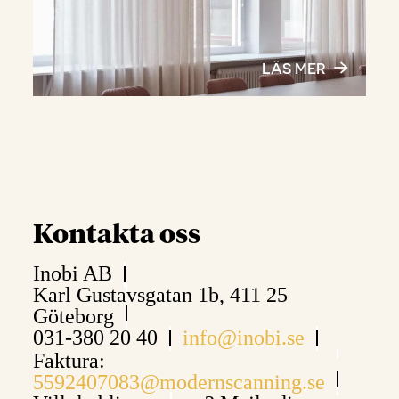
LÄS MER
Kontakta oss
Inobi AB
Karl Gustavsgatan 1b, 411 25
Göteborg
031-380 20 40
info@inobi.se
Faktura:
5592407083@modernscanning.se