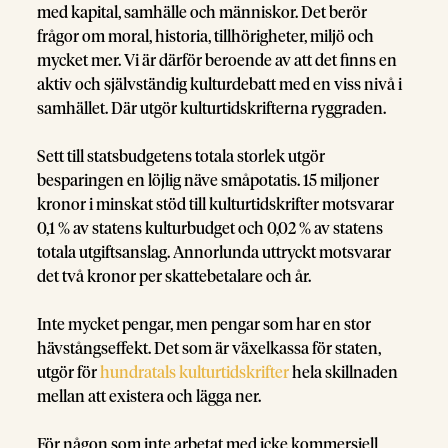
med kapital, samhälle och människor. Det berör
frågor om moral, historia, tillhörigheter, miljö och
mycket mer. Vi är därför beroende av att det finns en
aktiv och självständig kulturdebatt med en viss nivå i
samhället. Där utgör kulturtidskrifterna ryggraden.
Sett till statsbudgetens totala storlek utgör
besparingen en löjlig näve småpotatis. 15 miljoner
kronor i minskat stöd till kulturtidskrifter motsvarar
0,1 % av statens kulturbudget och 0,02 % av statens
totala utgiftsanslag. Annorlunda uttryckt motsvarar
det två kronor per skattebetalare och år.
Inte mycket pengar, men pengar som har en stor
hävstångseffekt. Det som är växelkassa för staten,
utgör för
hundratals kulturtidskrifter
hela skillnaden
mellan att existera och lägga ner.
För någon som inte arbetat med icke kommersiell