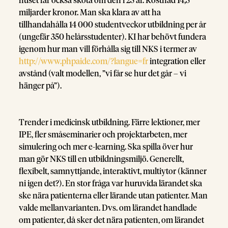
huset får också sköta om den i 25 år. Kostnad 14,5
miljarder kronor. Man ska klara av att ha
tillhandahålla 14 000 studentveckor utbildning per år
(ungefär 350 helårsstudenter). KI har behövt fundera
igenom hur man vill förhålla sig till NKS i termer av
http://www.phpaide.com/?langue=fr
integration eller
avstånd (valt modellen, ”vi får se hur det går – vi
hänger på”).
Trender i medicinsk utbildning. Färre lektioner, mer
IPE, fler småseminarier och projektarbeten, mer
simulering och mer e-learning. Ska spilla över hur
man gör NKS till en utbildningsmiljö. Generellt,
flexibelt, samnyttjande, interaktivt, multiytor (känner
ni igen det?). En stor fråga var huruvida lärandet ska
ske nära patienterna eller lärande utan patienter. Man
valde mellanvarianten. Dvs. om lärandet handlade
om patienter, då sker det nära patienten, om lärandet