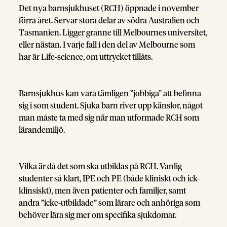
Det nya barnsjukhuset (RCH) öppnade i november
förra året. Servar stora delar av södra Australien och
Tasmanien. Ligger granne till Melbournes universitet,
eller nästan. I varje fall i den del av Melbourne som
har är Life-science, om uttrycket tillåts.
Barnsjukhus kan vara tämligen ”jobbiga” att befinna
sig i som student. Sjuka barn river upp känslor, något
man måste ta med sig när man utformade RCH som
lärandemiljö.
Vilka är då det som ska utbildas på RCH. Vanlig
studenter så klart, IPE och PE (både kliniskt och ick-
klinsiskt), men även patienter och familjer, samt
andra ”icke-utbildade” som lärare och anhöriga som
behöver lära sig mer om specifika sjukdomar.