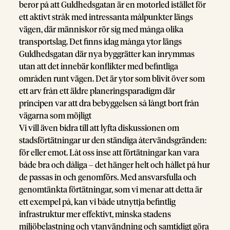
beror på att Guldhedsgatan är en motorled istället för
ett aktivt stråk med intressanta målpunkter längs
vägen, där människor rör sig med många olika
transportslag. Det finns idag många ytor längs
Guldhedsgatan där nya byggrätter kan inrymmas
utan att det innebär konflikter med befintliga
områden runt vägen. Det är ytor som blivit över som
ett arv från ett äldre planeringsparadigm där
principen var att dra bebyggelsen så långt bort från
vägarna som möjligt
Vi vill även bidra till att lyfta diskussionen om
stadsförtätningar ur den ständiga återvändsgränden:
för eller emot. Låt oss inse att förtätningar kan vara
både bra och dåliga – det hänger helt och hållet på hur
de passas in och genomförs. Med ansvarsfulla och
genomtänkta förtätningar, som vi menar att detta är
ett exempel på, kan vi både utnyttja befintlig
infrastruktur mer effektivt, minska stadens
miljöbelastning och ytanvändning och samtidigt göra