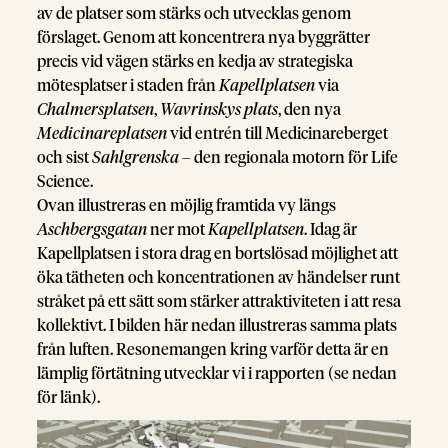
av de platser som stärks och utvecklas genom
förslaget. Genom att koncentrera nya byggrätter
precis vid vägen stärks en kedja av strategiska
mötesplatser i staden från
Kapellplatsen
via
Chalmersplatsen
,
Wavrinskys plats
, den nya
Medicinareplatsen
vid entrén till Medicinareberget
och sist
Sahlgrenska
– den regionala motorn för Life
Science.
Ovan illustreras en möjlig framtida vy längs
Aschbergsgatan
ner mot
Kapellplatsen
. Idag är
Kapellplatsen i stora drag en bortslösad möjlighet att
öka tätheten och koncentrationen av händelser runt
stråket på ett sätt som stärker attraktiviteten i att resa
kollektivt. I bilden här nedan illustreras samma plats
från luften. Resonemangen kring varför detta är en
lämplig förtätning utvecklar vi i rapporten (se nedan
för länk).