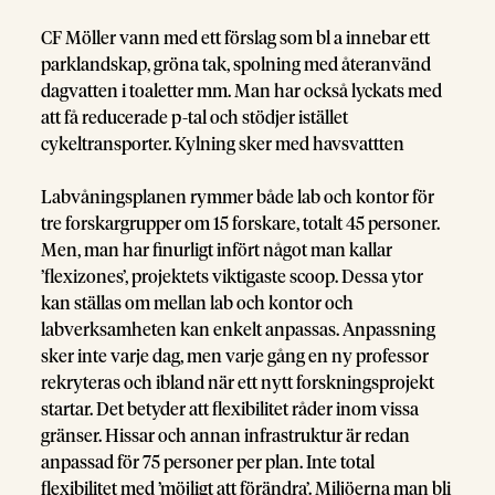
CF Möller vann med ett förslag som bl a innebar ett
parklandskap, gröna tak, spolning med återanvänd
dagvatten i toaletter mm. Man har också lyckats med
att få reducerade p-tal och stödjer istället
cykeltransporter. Kylning sker med havsvattten
Labvåningsplanen rymmer både lab och kontor för
tre forskargrupper om 15 forskare, totalt 45 personer.
Men, man har finurligt infört något man kallar
’flexizones’, projektets viktigaste scoop. Dessa ytor
kan ställas om mellan lab och kontor och
labverksamheten kan enkelt anpassas. Anpassning
sker inte varje dag, men varje gång en ny professor
rekryteras och ibland när ett nytt forskningsprojekt
startar. Det betyder att flexibilitet råder inom vissa
gränser. Hissar och annan infrastruktur är redan
anpassad för 75 personer per plan. Inte total
flexibilitet med ’möjligt att förändra’. Miljöerna man bli