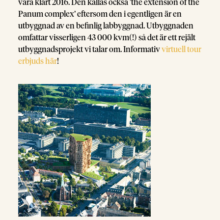
vara klart 2016. Den kallas också ’the extension of the
Panum complex’ eftersom den i egentligen är en
utbyggnad av en befinlig labbyggnad. Utbyggnaden
omfattar visserligen 43 000 kvm(!) så det är ett rejält
utbyggnadsprojekt vi talar om. Informativ
virtuell tour
erbjuds här
!