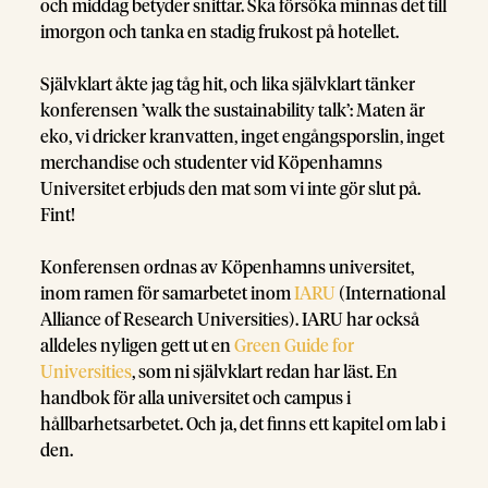
och middag betyder snittar. Ska försöka minnas det till
imorgon och tanka en stadig frukost på hotellet.
Självklart åkte jag tåg hit, och lika självklart tänker
konferensen ’walk the sustainability talk’: Maten är
eko, vi dricker kranvatten, inget engångsporslin, inget
merchandise och studenter vid Köpenhamns
Universitet erbjuds den mat som vi inte gör slut på.
Fint!
Konferensen ordnas av Köpenhamns universitet,
inom ramen för samarbetet inom
IARU
(International
Alliance of Research Universities). IARU har också
alldeles nyligen gett ut en
Green Guide for
Universities
, som ni självklart redan har läst. En
handbok för alla universitet och campus i
hållbarhetsarbetet. Och ja, det finns ett kapitel om lab i
den.