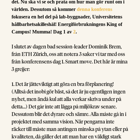
det. Nu ska vi se och prata om hur man gör runt om i
världen. Dessutom så kommer
denna konferens
fokusera en hel del på lab-byggnader, Universitetens
hållbarhetsakilleshäl! Energiförbrukningens King of
Campus! Mumma! Dag 1 av
2
.
I slutet av dagen bad session-leader Dominik Brem,
från ETH Zürich, oss att notera 3 saker vi tar med oss
från konferensens dag 1. Smart move. Det här är mina
3 grejjer:
1. Det är jätteviktigt att göra en bra förplanering!
(Alltså det inobi gör bäst, så det är ju egentligen ingen
nyhet, men ändå kul att alla verkar skriva under på
detta…) Det går inte att lägga på miljökrav senare.
Dessutom blir det dyrare och sämre. Alla måste gå in i
projektet med samma vision. När pengarna inte
räcker till måste man antingen minska på ytan eller på
kvaliteten, då gäller det att man har en väldigt stark