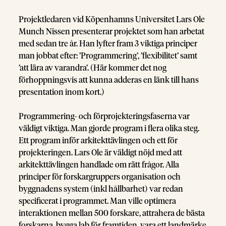
Projektledaren vid Köpenhamns Universitet Lars Ole
Munch Nissen presenterar projektet som han arbetat
med sedan tre år. Han lyfter fram 3 viktiga principer
man jobbat efter: ’Programmering’, ’flexibilitet’ samt
’att lära av varandra’. (Här kommer det nog
förhoppningsvis att kunna adderas en länk till hans
presentation inom kort.)
Programmering- och förprojekteringsfaserna var
väldigt viktiga. Man gjorde program i flera olika steg.
Ett program inför arkitekttävlingen och ett för
projekteringen. Lars Ole är väldigt nöjd med att
arkitekttävlingen handlade om rätt frågor. Alla
principer för forskargruppers organisation och
byggnadens system (inkl hållbarhet) var redan
specificerat i programmet. Man ville optimera
interaktionen mellan 500 forskare, attrahera de bästa
forskarna, bygga lab för framtiden, vara ett landmärke