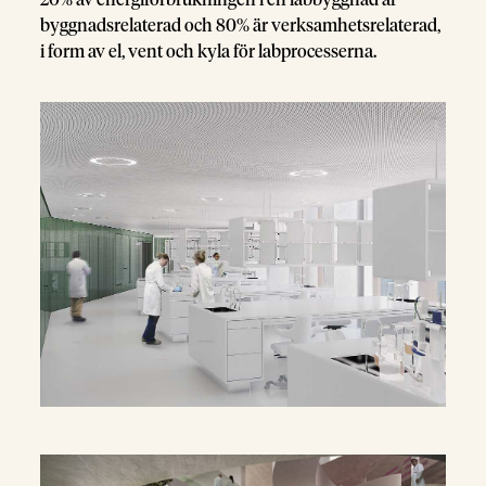
20% av energiförbrukningen i en labbyggnad är
byggnadsrelaterad och 80% är verksamhetsrelaterad,
i form av el, vent och kyla för labprocesserna.