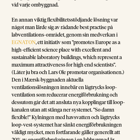
vid varje ombyggnad.
En annan viktig flexibilitetsstödjande lösning var
något man lärde sig av rådande best practise på
labventilations-området, genom sin medverkan i
EGNATON
, ett initiativ som ”promotes Europe as a
high-efficient science place with excellent and
sustainable laboratory buildings, which represent a
maximum attractiveness for high end scientists”.
(Låter ju bra och Lars Ole promotar organisationen.)
Den i Mærsk-byggnaden aktuella
ventilationslösningen innebär en lågtrycks loop-
ventilation som reducerar energiförbrukning och
dessutom går det att ansluta nya kopplingar till loop-
kanalen utan att stänga ner systemet. ”So damn
flexible!” Kylningen med havsvatten och lågtrycks
loop-vest-systemet har sänkt energiförbrukningen
väldigt mycket, men fortfarande gäller generellt att