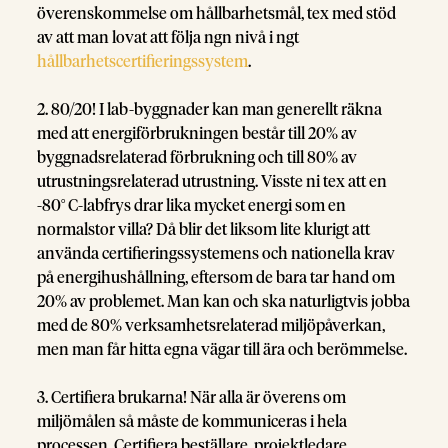
överenskommelse om hållbarhetsmål, tex med stöd
av att man lovat att följa ngn nivå i ngt
hållbarhetscertifieringssystem
.
2. 80/20! I lab-byggnader kan man generellt räkna
med att energiförbrukningen består till 20% av
byggnadsrelaterad förbrukning och till 80% av
utrustningsrelaterad utrustning. Visste ni tex att en
-80° C-labfrys drar lika mycket energi som en
normalstor villa? Då blir det liksom lite klurigt att
använda certifieringssystemens och nationella krav
på energihushållning, eftersom de bara tar hand om
20% av problemet. Man kan och ska naturligtvis jobba
med de 80% verksamhetsrelaterad miljöpåverkan,
men man får hitta egna vägar till ära och berömmelse.
3. Certifiera brukarna! När alla är överens om
miljömålen så måste de kommuniceras i hela
processen. Certifiera beställare, projektledare,