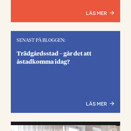
LÄS MER
SENAST PÅ BLOGGEN:
Trädgårdsstad – går det att
åstadkomma idag?
LÄS MER