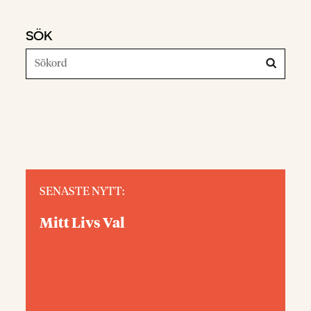
SÖK
SENASTE NYTT:
Mitt Livs Val