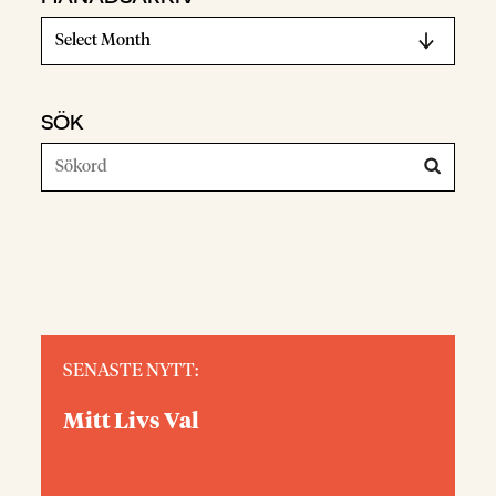
SÖK
SENASTE NYTT:
Mitt Livs Val