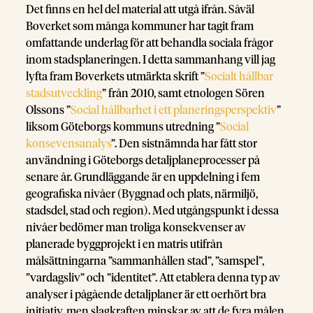
Det finns en hel del material att utgå ifrån. Såväl
Boverket som många kommuner har tagit fram
omfattande underlag för att behandla sociala frågor
inom stadsplaneringen. I detta sammanhang vill jag
lyfta fram Boverkets utmärkta skrift ”
Socialt hållbar
stadsutveckling
” från 2010, samt etnologen Sören
Olssons ”
Social hållbarhet i ett planeringsperspektiv
”
liksom Göteborgs kommuns utredning ”
Social
konsevensanalys
”. Den sistnämnda har fått stor
användning i Göteborgs detaljplaneprocesser på
senare år. Grundläggande är en uppdelning i fem
geografiska nivåer (Byggnad och plats, närmiljö,
stadsdel, stad och region). Med utgångspunkt i dessa
nivåer bedömer man troliga konsekvenser av
planerade byggprojekt i en matris utifrån
målsättningarna ”sammanhållen stad”, ”samspel”,
”vardagsliv” och ”identitet”. Att etablera denna typ av
analyser i pågående detaljplaner är ett oerhört bra
initiativ, men slagkraften minskar av att de fyra målen