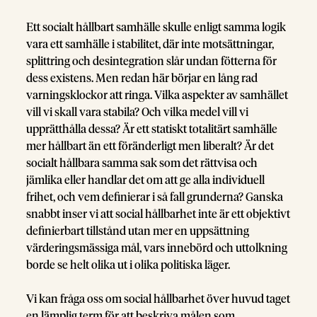
Ett socialt hållbart samhälle skulle enligt samma logik
vara ett samhälle i stabilitet, där inte motsättningar,
splittring och desintegration slår undan fötterna för
dess existens. Men redan här börjar en lång rad
varningsklockor att ringa. Vilka aspekter av samhället
vill vi skall vara stabila? Och vilka medel vill vi
upprätthålla dessa? Är ett statiskt totalitärt samhälle
mer hållbart än ett föränderligt men liberalt? Är det
socialt hållbara samma sak som det rättvisa och
jämlika eller handlar det om att ge alla individuell
frihet, och vem definierar i så fall grunderna? Ganska
snabbt inser vi att social hållbarhet inte är ett objektivt
definierbart tillstånd utan mer en uppsättning
värderingsmässiga mål, vars innebörd och uttolkning
borde se helt olika ut i olika politiska läger.
Vi kan fråga oss om social hållbarhet över huvud taget
en lämplig term för att beskriva målen som