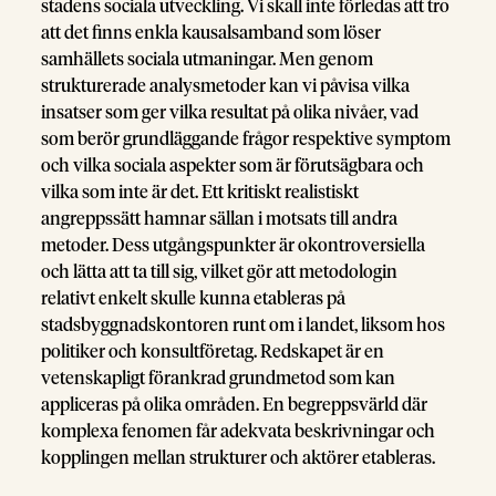
stadens sociala utveckling. Vi skall inte förledas att tro
att det finns enkla kausalsamband som löser
samhällets sociala utmaningar. Men genom
strukturerade analysmetoder kan vi påvisa vilka
insatser som ger vilka resultat på olika nivåer, vad
som berör grundläggande frågor respektive symptom
och vilka sociala aspekter som är förutsägbara och
vilka som inte är det. Ett kritiskt realistiskt
angreppssätt hamnar sällan i motsats till andra
metoder. Dess utgångspunkter är okontroversiella
och lätta att ta till sig, vilket gör att metodologin
relativt enkelt skulle kunna etableras på
stadsbyggnadskontoren runt om i landet, liksom hos
politiker och konsultföretag. Redskapet är en
vetenskapligt förankrad grundmetod som kan
appliceras på olika områden. En begreppsvärld där
komplexa fenomen får adekvata beskrivningar och
kopplingen mellan strukturer och aktörer etableras.