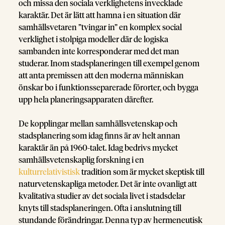
och missa den sociala verklighetens invecklade
karaktär. Det är lätt att hamna i en situation där
samhällsvetaren ”tvingar in” en komplex social
verklighet i stolpiga modeller där de logiska
sambanden inte korresponderar med det man
studerar. Inom stadsplaneringen till exempel genom
att anta premissen att den moderna människan
önskar bo i funktionsseparerade förorter, och bygga
upp hela planeringsapparaten därefter.
De kopplingar mellan samhällsvetenskap och
stadsplanering som idag finns är av helt annan
karaktär än på 1960-talet. Idag bedrivs mycket
samhällsvetenskaplig forskning i en
kulturrelativistisk
tradition som är mycket skeptisk till
naturvetenskapliga metoder. Det är inte ovanligt att
kvalitativa studier av det sociala livet i stadsdelar
knyts till stadsplaneringen. Ofta i anslutning till
stundande förändringar. Denna typ av hermeneutisk