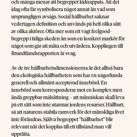
och många menar att begreppet kidnappats. Att det
idag ofta får symbolisera något annat än vad som
ursprungligen avsågs. Social hållbarhet saknar
vedertagen definition och används på helt olika sätt
av olika aktörer. Ofta mer som ett vagt feelgood-
begrepp i tidiga skeden än som en konkret markör för
något som går att mäta och utvärdera. Kopplingen till
Brundtlandsrapporten är svag.
Av de tre hållbarhetsdimensionerna är det alltså bara
den ekologiska hållbarheten som har en någorlunda
generell och allmänt accepterad innebörd. En
innebörd som korresponderar mot en komplex men
ändå greppbar målsättning – att människan skall leva
på ett sätt som inte utarmar jordens resurser. Hållbart,
så att naturens stabila ramverk för det mänskliga livet
inte förändras. Själva begreppet ”hållbarhet” blir
relevant när det kopplas till ett tillstånd man vill
upprätta.