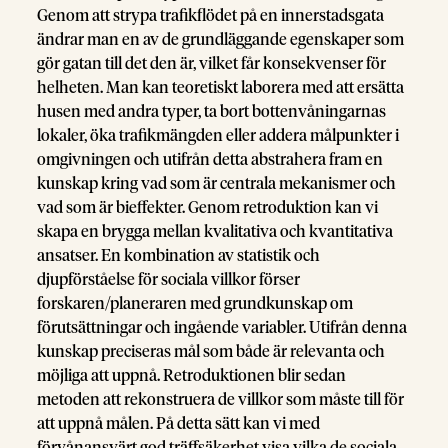
Genom att strypa trafikflödet på en innerstadsgata
ändrar man en av de grundläggande egenskaper som
gör gatan till det den är, vilket får konsekvenser för
helheten. Man kan teoretiskt laborera med att ersätta
husen med andra typer, ta bort bottenvåningarnas
lokaler, öka trafikmängden eller addera målpunkter i
omgivningen och utifrån detta abstrahera fram en
kunskap kring vad som är centrala mekanismer och
vad som är bieffekter. Genom retroduktion kan vi
skapa en brygga mellan kvalitativa och kvantitativa
ansatser. En kombination av statistik och
djupförståelse för sociala villkor förser
forskaren/planeraren med grundkunskap om
förutsättningar och ingående variabler. Utifrån denna
kunskap preciseras mål som både är relevanta och
möjliga att uppnå. Retroduktionen blir sedan
metoden att rekonstruera de villkor som måste till för
att uppnå målen. På detta sätt kan vi med