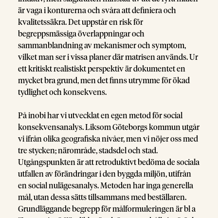
är vaga i konturerna och svåra att definiera och
kvalitetssäkra. Det uppstår en risk för
begreppsmässiga överlappningar och
sammanblandning av mekanismer och symptom,
vilket man ser i vissa planer där matrisen används. Ur
ett kritiskt realistiskt perspektiv är dokumentet en
mycket bra grund, men det finns utrymme för ökad
tydlighet och konsekvens.
På inobi har vi utvecklat en egen metod för social
konsekvensanalys. Liksom Göteborgs kommun utgår
vi ifrån olika geografiska nivåer, men vi nöjer oss med
tre stycken; närområde, stadsdel och stad.
Utgångspunkten är att retroduktivt bedöma de sociala
utfallen av förändringar i den byggda miljön, utifrån
en social nulägesanalys. Metoden har inga generella
mål, utan dessa sätts tillsammans med beställaren.
Grundläggande begrepp för målformuleringen är bl a