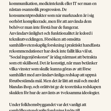
kommunikation, medicinteknik eller IT ser man en
nästan osannolik progression. De
konsumentprodukter som når marknaden är i sig
oerhört komplicerade, men för att använda dem
behöver man inte förstå hur de fungerar.
Användarvänlighet och funktionalitet är ledord i
teknikutvecklingen. Försöken att omsätta
samhällsvetenskaplig forskning i praktiskt handfasta
rekommendationer har dock inte fallit lika väl ut.
”Social ingenjörskonst” är idag närmast att betrakta
som ett skällsord. Det är konstigt, när man betänker
vilka vinster som skulle kunna göras av att förse
samhället med användarvänliga redskap att uppnå
förutbestämda mål. Men det är lätt att mål och medel
blandas ihop, och orättvist ge de teoretiska redskapen
skulden för hur de använts av tveksamma ideologier.
Under folkhemsbyggandet var det vanligt att
samhällsvetenskaplig forskning knöts till