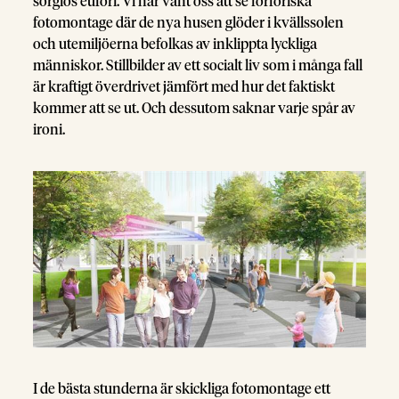
sorglös eufori. Vi har vant oss att se förföriska
fotomontage där de nya husen glöder i kvällssolen
och utemiljöerna befolkas av inklippta lyckliga
människor. Stillbilder av ett socialt liv som i många fall
är kraftigt överdrivet jämfört med hur det faktiskt
kommer att se ut. Och dessutom saknar varje spår av
ironi.
I de bästa stunderna är skickliga fotomontage ett