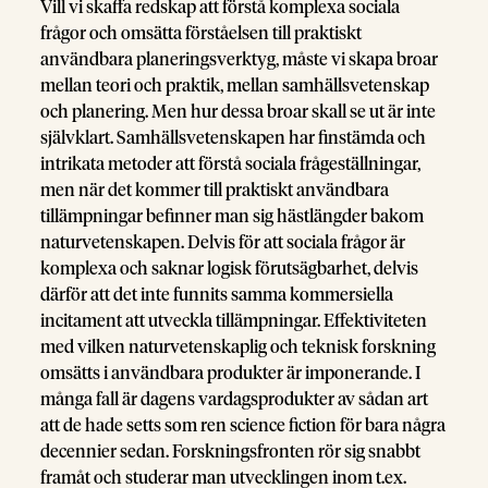
Vill vi skaffa redskap att förstå komplexa sociala
frågor och omsätta förståelsen till praktiskt
användbara planeringsverktyg, måste vi skapa broar
mellan teori och praktik, mellan samhällsvetenskap
och planering. Men hur dessa broar skall se ut är inte
självklart. Samhällsvetenskapen har finstämda och
intrikata metoder att förstå sociala frågeställningar,
men när det kommer till praktiskt användbara
tillämpningar befinner man sig hästlängder bakom
naturvetenskapen. Delvis för att sociala frågor är
komplexa och saknar logisk förutsägbarhet, delvis
därför att det inte funnits samma kommersiella
incitament att utveckla tillämpningar. Effektiviteten
med vilken naturvetenskaplig och teknisk forskning
omsätts i användbara produkter är imponerande. I
många fall är dagens vardagsprodukter av sådan art
att de hade setts som ren science fiction för bara några
decennier sedan. Forskningsfronten rör sig snabbt
framåt och studerar man utvecklingen inom t.ex.