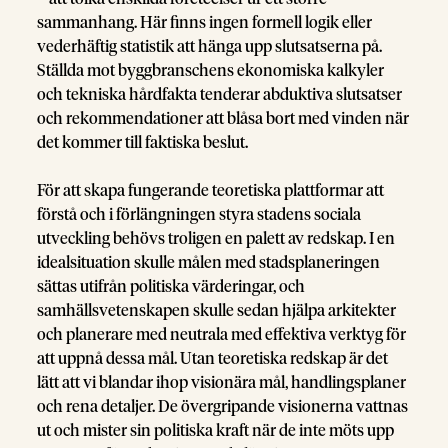
sammanhang. Här finns ingen formell logik eller
vederhäftig statistik att hänga upp slutsatserna på.
Ställda mot byggbranschens ekonomiska kalkyler
och tekniska hårdfakta tenderar abduktiva slutsatser
och rekommendationer att blåsa bort med vinden när
det kommer till faktiska beslut.
För att skapa fungerande teoretiska plattformar att
förstå och i förlängningen styra stadens sociala
utveckling behövs troligen en palett av redskap. I en
idealsituation skulle målen med stadsplaneringen
sättas utifrån politiska värderingar, och
samhällsvetenskapen skulle sedan hjälpa arkitekter
och planerare med neutrala med effektiva verktyg för
att uppnå dessa mål. Utan teoretiska redskap är det
lätt att vi blandar ihop visionära mål, handlingsplaner
och rena detaljer. De övergripande visionerna vattnas
ut och mister sin politiska kraft när de inte möts upp