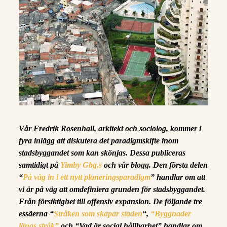
Vår Fredrik Rosenhall, arkitekt och sociolog, kommer i
fyra inlägg att diskutera det paradigmskifte inom
stadsbyggandet som kan skönjas. Dessa publiceras
samtidigt på
Yimby Gbg.s
och vår blogg. Den första delen
“
På väg in i ett nytt planeringsparadigm
” handlar om att
vi är på väg att omdefiniera grunden för stadsbyggandet.
Från försiktighet till offensiv expansion. De följande tre
essäerna “
Stråken som skapar staden
“,
“Byggnader
längs stråk”
och “Vad är social hållbarhet” handlar om