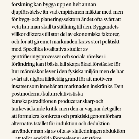
forskning kan bygga upp en helt annan
djupförståelse än vad empirismen mäktar med, men
för bygg- och planeringssektorn är det ofta svårt att
veta hur man skall ta ställning till den. Byggandets
villkor dikteras till stor del av ekonomiska faktorer,
och för att gå emot marknaden krävs stort politiskt
mod. Specifika kvalitativa studier av
gentrifieringsprocesser och sociala rörelser i
förändring kan i bästa fall skapa ökad förståelse för
hur människor lever i den fysiska miljön men de har
svårt att utgöra tillräcklig grund för att motivera
insatser som innebär att marknaden inskränks. Den
postmoderna/kulturrelativistiska
kunskapstraditionen producerar skarp och
tankeväckande kritik, men den är vag när det gäller
att formulera konkreta och praktiskt genomförbara
alternativ. Istället för induktion och deduktion
använder man sig av ofta av slutledningen abduktion
– att tolka enskilda företeelser ur ett större