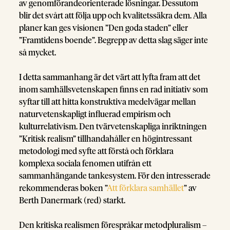
av genomförandeorienterade lösningar. Dessutom
blir det svårt att följa upp och kvalitetssäkra dem. Alla
planer kan ges visionen ”Den goda staden” eller
”Framtidens boende”. Begrepp av detta slag säger inte
så mycket.
I detta sammanhang är det värt att lyfta fram att det
inom samhällsvetenskapen finns en rad initiativ som
syftar till att hitta konstruktiva medelvägar mellan
naturvetenskapligt influerad empirism och
kulturrelativism. Den tvärvetenskapliga inriktningen
”Kritisk realism” tillhandahåller en högintressant
metodologi med syfte att förstå och förklara
komplexa sociala fenomen utifrån ett
sammanhängande tankesystem. För den intresserade
rekommenderas boken ”
Att förklara samhället
” av
Berth Danermark (red) starkt.
Den kritiska realismen förespråkar metodpluralism –