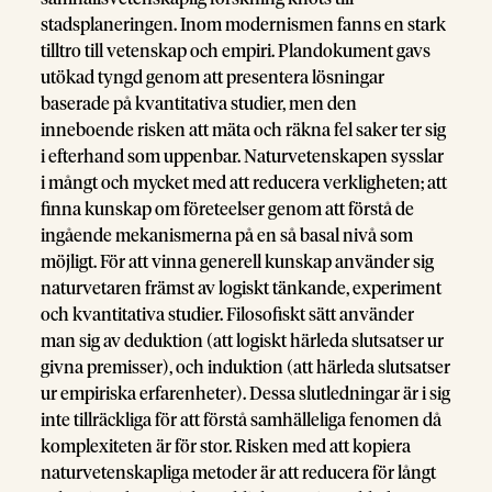
stadsplaneringen. Inom modernismen fanns en stark
tilltro till vetenskap och empiri. Plandokument gavs
utökad tyngd genom att presentera lösningar
baserade på kvantitativa studier, men den
inneboende risken att mäta och räkna fel saker ter sig
i efterhand som uppenbar. Naturvetenskapen sysslar
i mångt och mycket med att reducera verkligheten; att
finna kunskap om företeelser genom att förstå de
ingående mekanismerna på en så basal nivå som
möjligt. För att vinna generell kunskap använder sig
naturvetaren främst av logiskt tänkande, experiment
och kvantitativa studier. Filosofiskt sätt använder
man sig av deduktion (att logiskt härleda slutsatser ur
givna premisser), och induktion (att härleda slutsatser
ur empiriska erfarenheter). Dessa slutledningar är i sig
inte tillräckliga för att förstå samhälleliga fenomen då
komplexiteten är för stor. Risken med att kopiera
naturvetenskapliga metoder är att reducera för långt