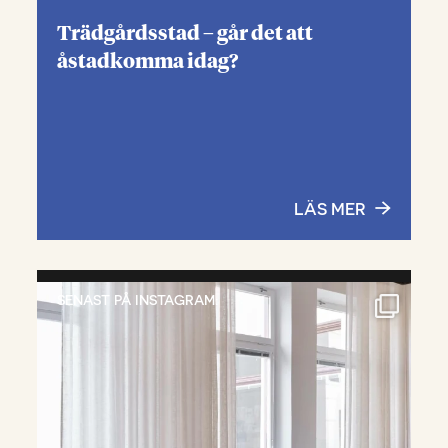
Trädgårdsstad – går det att
åstadkomma idag?
LÄS MER
SENAST PÅ INSTAGRAM: