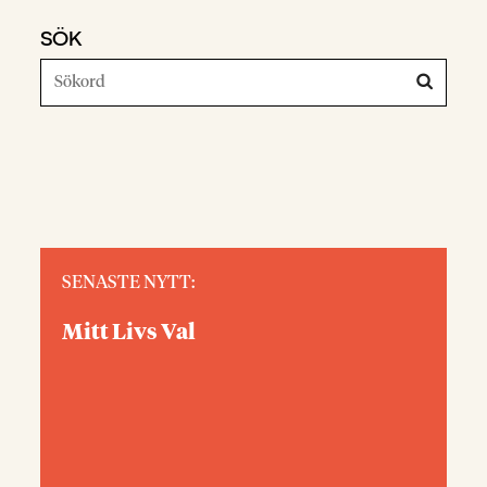
SÖK
SENASTE NYTT:
Mitt Livs Val