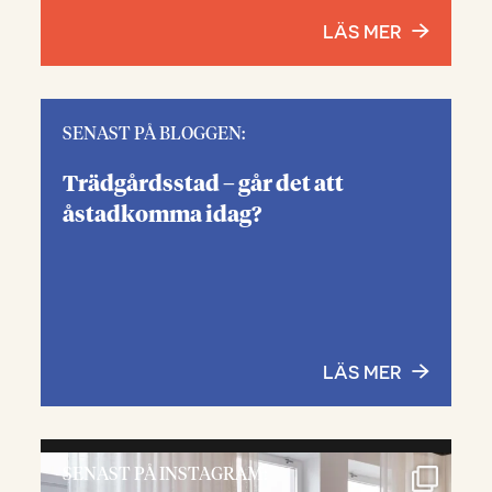
LÄS MER
SENAST PÅ BLOGGEN:
Trädgårdsstad – går det att
åstadkomma idag?
LÄS MER
SENAST PÅ INSTAGRAM: