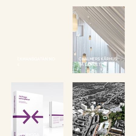
EKMANSGATAN NO
CHALMERS KÅRHUS
5
PÅ LANDET
ATT BYGGA