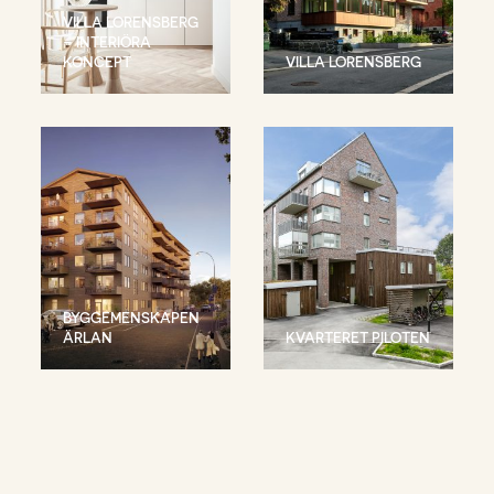
VILLA LORENSBERG
– INTERIÖRA
KONCEPT
VILLA LORENSBERG
BYGGEMENSKAPEN
ÄRLAN
KVARTERET PILOTEN