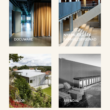
NYA MILJÖER FÖR
DOCUWARE
SAMHÄLLSBYGGNAD
VILLOR
ARENDAL