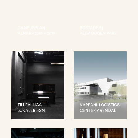
CAMPUSPLAN
BOSTÄDER I
ALNARP 2019 – 2030
PEDAGOGEN PARK
TILLFÄLLIGA
KAPPAHL LOGISTICS
LOKALER HSM
CENTER ARENDAL