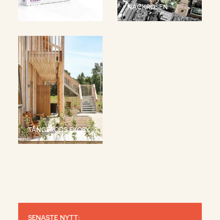
MÖTESPLATSER
NÄCKROSEN
TÅNGERÖDS EKOBY
SENASTE NYTT: